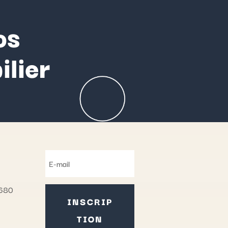
os
lier
9680
INSCRIP
TION