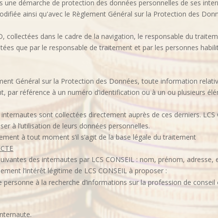
s une démarche de protection des données personnelles de ses intern
 modifiée ainsi qu'avec le Règlement Général sur la Protection des Do
 collectées dans le cadre de la navigation, le responsable du trait
tées que par le responsable de traitement et par les personnes habil
ement Général sur la Protection des Données, toute information relati
nt, par référence à un numéro d’identification ou à un ou plusieurs él
internautes sont collectées directement auprès de ces derniers. LCS
er à l’utilisation de leurs données personnelles.
ement à tout moment s’il s’agit de la base légale du traitement
ECTE
 suivantes des internautes par LCS CONSEIL : nom, prénom, adresse, 
ement l’intérêt légitime de LCS CONSEIL à proposer :
te personne à la recherche d’informations sur la profession de conseil
internaute.