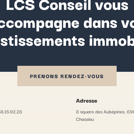
LCS Conseil vous
ccompagne dans v
estissements immobi
PRENONS RENDEZ-VOUS
Adresse
8.15.92.28
8 square des Aubépines, 6
Chassieu