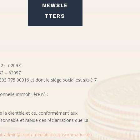
NEWSLE
TTERS
032 – 6209Z
032 – 6209Z
3 775 00016 et dont le siège social est situé 7,
onnelle Immobilière n° :
e la clientèle et ce, conformément aux
isonnable et rapide des réclamations que lui
at-admin@cnpm-mediation-consommation.eu