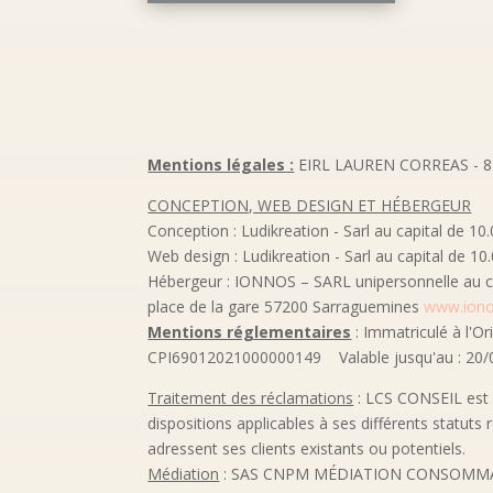
Mentions légales :
EIRL LAUREN CORREAS - 8 
CONCEPTION, WEB DESIGN ET HÉBERGEUR
Conception : Ludikreation - Sarl au capital de 1
Web design : Ludikreation - Sarl au capital de 
Hébergeur : IONNOS – SARL unipersonnelle au cap
place de la gare 57200 Sarraguemines
www.iono
Mentions réglementaires
: Immatriculé à l'O
CPI69012021000000149 Valable jusqu'au : 20/0
Traitement des réclamations
: LCS CONSEIL est s
dispositions applicables à ses différents statut
adressent ses clients existants ou potentiels.
Médiation
: SAS CNPM MÉDIATION CONSOMMATI