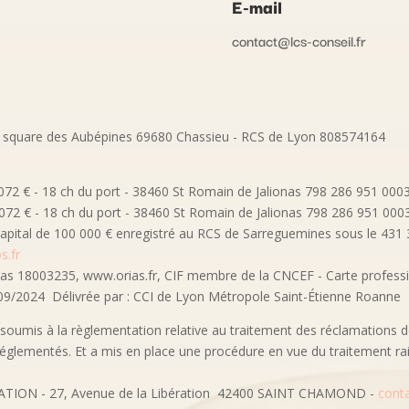
E-mail
contact@lcs-conseil.fr
square des Aubépines 69680 Chassieu - RCS de Lyon 808574164
0.072 € - 18 ch du port - 38460 St Romain de Jalionas 798 286 951 00
10.072 € - 18 ch du port - 38460 St Romain de Jalionas 798 286 951 00
ital de 100 000 € enregistré au RCS de Sarreguemines sous le 431 30
s.fr
rias 18003235, www.orias.fr, CIF membre de la CNCEF - Carte professi
9/2024 Délivrée par : CCI de Lyon Métropole Saint-Étienne Roanne
oumis à la règlementation relative au traitement des réclamations d
s réglementés. Et a mis en place une procédure en vue du traitement ra
ON - 27, Avenue de la Libération 42400 SAINT CHAMOND -
cont