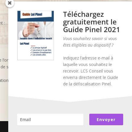
Téléchargez
gratuitement le
t :
Guide Pinel 2021
Vous souhaitez savoir si vous
êtes éligibles au dispositif ?
Indiquez l’adresse e-mail à
 l’ordinateur sur le site (les pages consultées, la
laquelle vous souhaitez le
t de simplifier l’accès en supprimant la phase de
recevoir.
LCS Conseil
vous
enverra directement le Guide
ation et son expérience sur le site peuvent être
de la défiscalisation Pinel.
Envoyer