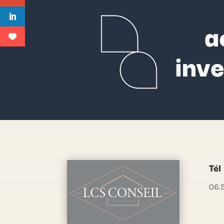
a
inv
Tél
06.5