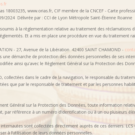
s.fr
rias 18003235, www.orias.fr, CIF membre de la CNCEF - Carte professi
9/2024 Délivrée par : CCI de Lyon Métropole Saint-Étienne Roanne
oumis à la règlementation relative au traitement des réclamations d
s réglementés. Et a mis en place une procédure en vue du traitement ra
ON - 27, Avenue de la Libération 42400 SAINT CHAMOND -
cont
s une démarche de protection des données personnelles de ses intern
 modifiée ainsi qu'avec le Règlement Général sur la Protection des Do
 collectées dans le cadre de la navigation, le responsable du trait
tées que par le responsable de traitement et par les personnes habil
ement Général sur la Protection des Données, toute information relati
nt, par référence à un numéro d’identification ou à un ou plusieurs él
internautes sont collectées directement auprès de ces derniers. LCS
er à l’utilisation de leurs données personnelles.