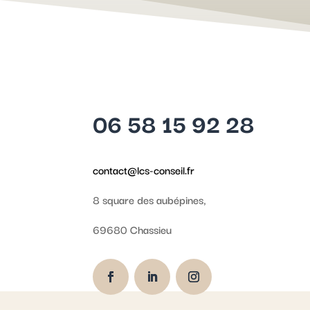
06 58 15 92 28
contact@lcs-conseil.fr
8 square des aubépines,
69680 Chassieu