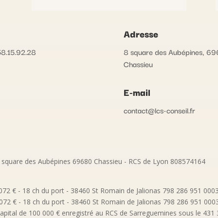
Adresse
8.15.92.28
8 square des Aubépines, 6
Chassieu
E-mail
contact@lcs-conseil.fr
square des Aubépines 69680 Chassieu - RCS de Lyon 808574164
0.072 € - 18 ch du port - 38460 St Romain de Jalionas 798 286 951 00
10.072 € - 18 ch du port - 38460 St Romain de Jalionas 798 286 951 00
ital de 100 000 € enregistré au RCS de Sarreguemines sous le 431 30