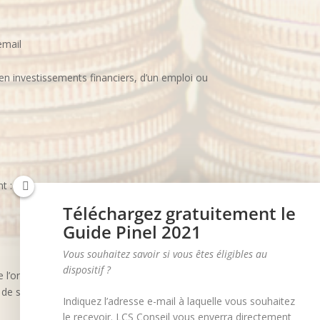
email
 en investissements financiers, d’un emploi ou
t :
Téléchargez gratuitement le
Guide Pinel 2021
Vous souhaitez savoir si vous êtes éligibles au
dispositif ?
 l’ordinateur sur le site (les pages consultées, la
t de simplifier l’accès en supprimant la phase de
Indiquez l’adresse e-mail à laquelle vous souhaitez
le recevoir.
LCS Conseil
vous enverra directement