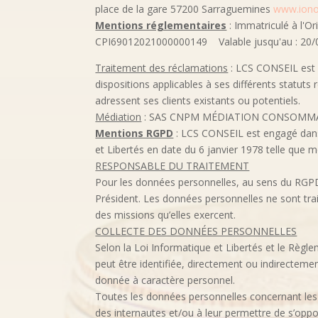
place de la gare 57200 Sarraguemines
www.iono
Mentions réglementaires
: Immatriculé à l'O
CPI69012021000000149 Valable jusqu'au : 20/0
Traitement des réclamations
: LCS CONSEIL est s
dispositions applicables à ses différents statut
adressent ses clients existants ou potentiels.
Médiation
: SAS CNPM MÉDIATION CONSOMMATI
Mentions RGPD
: LCS CONSEIL
est engagé dan
et Libertés en date du 6 janvier 1978 telle que
RESPONSABLE DU TRAITEMENT
Pour les données personnelles, au sens du RGPD,
Président. Les données personnelles ne sont trai
des missions qu’elles exercent.
COLLECTE DES DONNÉES PERSONNELLES
Selon la Loi Informatique et Libertés et le Règl
peut être identifiée, directement ou indirecteme
donnée à caractère personnel.
Toutes les données personnelles concernant les 
des internautes et/ou à leur permettre de s’oppos